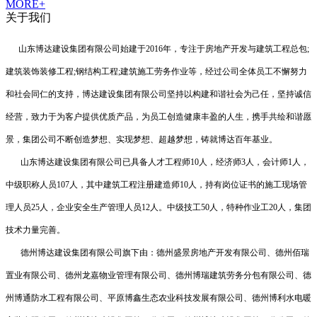
MORE+
关于我们
山东博达建设集团有限公司始建于2016年，专注于房地产开发与建筑工程总包;
建筑装饰装修工程;钢结构工程;建筑施工劳务作业等，经过公司全体员工不懈努力
和社会同仁的支持，博达建设集团有限公司坚持以构建和谐社会为己任，坚持诚信
经营，致力于为客户提供优质产品，为员工创造健康丰盈的人生，携手共绘和谐愿
景，集团公司不断创造梦想、实现梦想、超越梦想，铸就博达百年基业。
山东博达建设集团有限公司已具备人才工程师10人，经济师3人，会计师1人，
中级职称人员107人，其中建筑工程注册建造师10人，持有岗位证书的施工现场管
理人员25人，企业安全生产管理人员12人。中级技工50人，特种作业工20人，集团
技术力量完善。
德州博达建设集团有限公司旗下由：德州盛景房地产开发有限公司、德州佰瑞
置业有限公司、德州龙嘉物业管理有限公司、德州博瑞建筑劳务分包有限公司、德
州博通防水工程有限公司、平原博鑫生态农业科技发展有限公司、德州博利水电暖