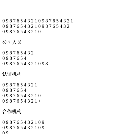
0
9
8
7
6
5
4
3
2
1
0
9
8
7
6
5
4
3
2
1
0
9
8
7
6
5
4
3
2
1
0
9
8
7
6
5
4
3
2
0
9
8
7
6
5
4
3
2
1
0
公司人员
0
9
8
7
6
5
4
3
2
0
9
8
7
6
5
4
0
9
8
7
6
5
4
3
2
1
0
9
8
认证机构
0
9
8
7
6
5
4
3
2
1
0
9
8
7
6
5
4
0
9
8
7
6
5
4
3
2
1
0
0
9
8
7
6
5
4
3
2
1
+
合作机构
0
9
8
7
6
5
4
3
2
1
0
9
0
9
8
7
6
5
4
3
2
1
0
9
0
9