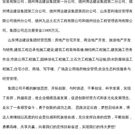
安装有限公司，德州博达建设集团第一分公司、德州博达建设集团第二分公司、德
州博达建设集团第三分公司、德州博达建设集团第四分公司、山东普利项目管理有
限公司德州分公司、德州九达土石方工程有限公司和德州信合工程管理咨询有限公
司。集团公司总注册资金13400万元。
山东博达建设集团经营范围：房地产住宅开发、商业地产开发、旅游地产开发
与销售;建筑工程总承包施工建设;建筑工程装饰装修;钢结构工程施工;建筑施工劳务
作业;市政公用工程施工;园林绿化工程施工;土石方工程施工与运输;防水防腐保温工
程施工;住宅小区、商场、写字楼、广场及公用场所物业管理;农业生态科技服务与
经营管理。
集团公司不断的解放思想、开拓创新、与时俱进、干事创业、科学发展，实现
了发挥，跨越前进，使企业规模迅速发展，促进创新经营方式和多元化发展理念。
走出了一条艰苦奋斗，勇于创新的成功之路。 思路决定出路，梦想启动未来，博
达人将继续以高度的社会责任感和民族使命感，充分发挥自身的优势，不断创新，
勇攀高峰、共享共赢，向着我们的宏伟目标奋进，实现我们的伟大梦想!