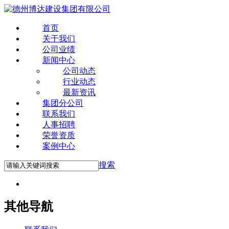
首页
关于我们
公司业绩
新闻中心
公司动态
行业动态
最新资讯
集团分公司
联系我们
人事招聘
荣誉资质
案例中心
搜索
其他导航