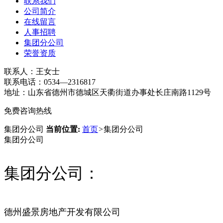
联系我们
公司简介
在线留言
人事招聘
集团分公司
荣誉资质
联系人：王女士
联系电话：0534—2316817
地址：山东省德州市德城区天衢街道办事处长庄南路1129号
免费咨询热线
集团分公司
当前位置:
首页
>
集团分公司
集团分公司
集团分公司：
德州盛景房地产开发有限公司