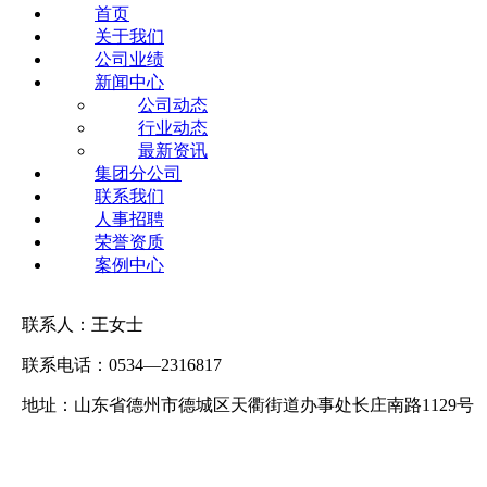
首页
关于我们
公司业绩
新闻中心
公司动态
行业动态
最新资讯
集团分公司
联系我们
人事招聘
荣誉资质
案例中心
联系人：王女士
联系电话：0534—2316817
地址：山东省德州市德城区天衢街道办事处长庄南路1129号