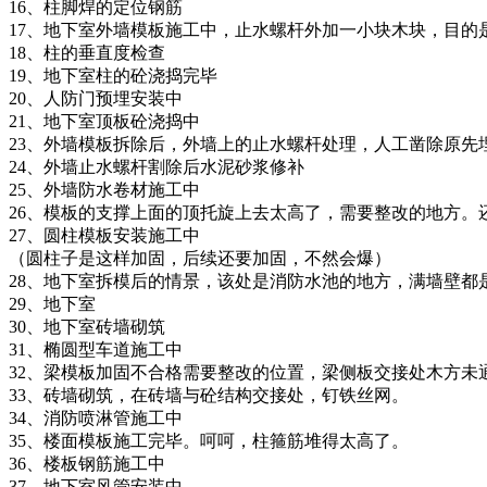
16、柱脚焊的定位钢筋
17、地下室外墙模板施工中，止水螺杆外加一小块木块，目
18、柱的垂直度检查
19、地下室柱的砼浇捣完毕
20、人防门预埋安装中
21、地下室顶板砼浇捣中
23、外墙模板拆除后，外墙上的止水螺杆处理，人工凿除原先
24、外墙止水螺杆割除后水泥砂浆修补
25、外墙防水卷材施工中
26、模板的支撑上面的顶托旋上去太高了，需要整改的地方。
27、圆柱模板安装施工中
（圆柱子是这样加固，后续还要加固，不然会爆）
28、地下室拆模后的情景，该处是消防水池的地方，满墙壁都
29、地下室
30、地下室砖墙砌筑
31、椭圆型车道施工中
32、梁模板加固不合格需要整改的位置，梁侧板交接处木方未
33、砖墙砌筑，在砖墙与砼结构交接处，钉铁丝网。
34、消防喷淋管施工中
35、楼面模板施工完毕。呵呵，柱箍筋堆得太高了。
36、楼板钢筋施工中
37、地下室风管安装中