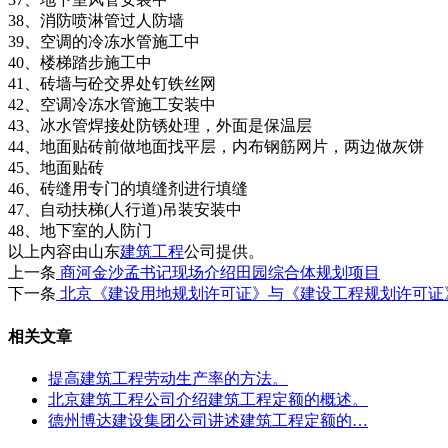
38、消防喷淋管过人防墙
39、空调的冷冻水管施工中
40、楼梯踏步施工中
41、砖墙与砼交界处钉铁丝网
42、空调冷冻水管施工安装中
43、冰水管焊接处防锈处理，外面是保温层
44、地面贴砖前做地面找平层，内布钢筋网片，两边做灰饼
45、地面贴砖
46、砖缝用专门的填缝剂进行填缝
47、自动扶梯(人行道)吊装安装中
48、地下室的人防门
以上内容由山东
建筑工程
公司提供。
上一条
商河金沙孟书记现场介绍田园综合体规划项目
下一条
北京《建设用地规划许可证》与《建设工程规划许可证
相关文章
提高建筑工程劳动生产率的方法。
北京建筑工程公司介绍建筑工程定额的概述。
德州博达建设集团公司讲述建筑工程定额的…