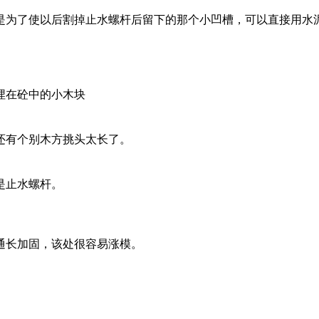
的是为了使以后割掉止水螺杆后留下的那个小凹槽，可以直接用水
埋在砼中的小木块
还有个别木方挑头太长了。
是止水螺杆。
通长加固，该处很容易涨模。