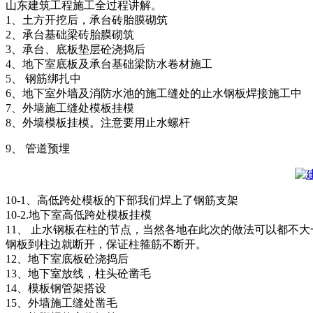
山东建筑工程施工全过程讲解。
1、土方开挖后，承台砖胎膜砌筑
2、承台基础梁砖胎膜砌筑
3、承台、底板垫层砼浇捣后
4、地下室底板及承台基础梁防水卷材施工
5、 钢筋绑扎中
6、地下室外墙及消防水池的施工缝处的止水钢板焊接施工中
7、外墙施工缝处模板挂模
8、外墙模板挂模。注意要用止水螺杆
9、 管道预埋
10-1、高低跨处模板的下部我们焊上了钢筋支架
10-2.地下室高低跨处模板挂模
11、 止水钢板在柱的节点，当然各地在此次的做法可以都不
钢板到柱边就断开，保证柱箍筋不断开。
12、地下室底板砼浇捣后
13、地下室放线，柱头砼凿毛
14、模板钢管架搭设
15、外墙施工缝处凿毛