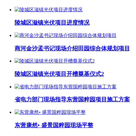
陵城区滋镇光伏项目进度情况
商河金沙孟书记现场介绍田园综合体规划项目
陵城区滋镇光伏项目开槽奠基仪式2
省电力部门现场指导东营国粹园项目施工方案
东营康然• 盛景国粹园现场平整