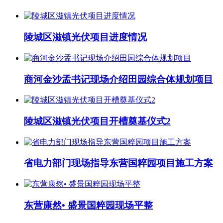
陵城区滋镇光伏项目进度情况
商河金沙孟书记现场介绍田园综合体规划项目
陵城区滋镇光伏项目开槽奠基仪式2
省电力部门现场指导东营国粹园项目施工方案
东营康然• 盛景国粹园现场平整