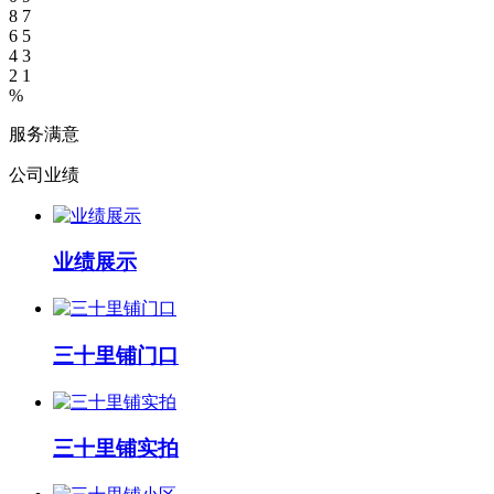
8
7
6
5
4
3
2
1
%
服务满意
公司业绩
业绩展示
三十里铺门口
三十里铺实拍