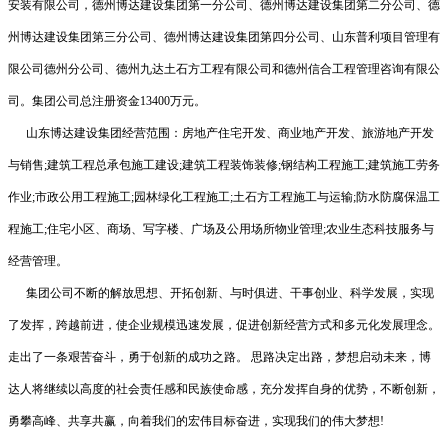
安装有限公司，德州博达建设集团第一分公司、德州博达建设集团第二分公司、德
州博达建设集团第三分公司、德州博达建设集团第四分公司、山东普利项目管理有
限公司德州分公司、德州九达土石方工程有限公司和德州信合工程管理咨询有限公
司。集团公司总注册资金13400万元。
山东博达建设集团经营范围：房地产住宅开发、商业地产开发、旅游地产开发
与销售;建筑工程总承包施工建设;建筑工程装饰装修;钢结构工程施工;建筑施工劳务
作业;市政公用工程施工;园林绿化工程施工;土石方工程施工与运输;防水防腐保温工
程施工;住宅小区、商场、写字楼、广场及公用场所物业管理;农业生态科技服务与
经营管理。
集团公司不断的解放思想、开拓创新、与时俱进、干事创业、科学发展，实现
了发挥，跨越前进，使企业规模迅速发展，促进创新经营方式和多元化发展理念。
走出了一条艰苦奋斗，勇于创新的成功之路。 思路决定出路，梦想启动未来，博
达人将继续以高度的社会责任感和民族使命感，充分发挥自身的优势，不断创新，
勇攀高峰、共享共赢，向着我们的宏伟目标奋进，实现我们的伟大梦想!