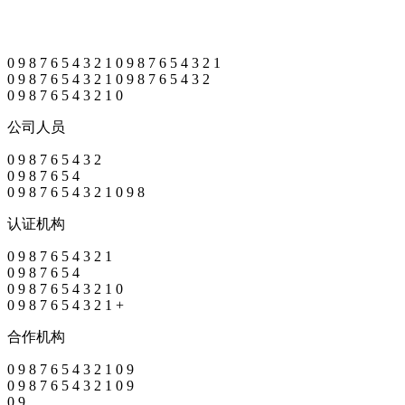
0
9
8
7
6
5
4
3
2
1
0
9
8
7
6
5
4
3
2
1
0
9
8
7
6
5
4
3
2
1
0
9
8
7
6
5
4
3
2
0
9
8
7
6
5
4
3
2
1
0
公司人员
0
9
8
7
6
5
4
3
2
0
9
8
7
6
5
4
0
9
8
7
6
5
4
3
2
1
0
9
8
认证机构
0
9
8
7
6
5
4
3
2
1
0
9
8
7
6
5
4
0
9
8
7
6
5
4
3
2
1
0
0
9
8
7
6
5
4
3
2
1
+
合作机构
0
9
8
7
6
5
4
3
2
1
0
9
0
9
8
7
6
5
4
3
2
1
0
9
0
9