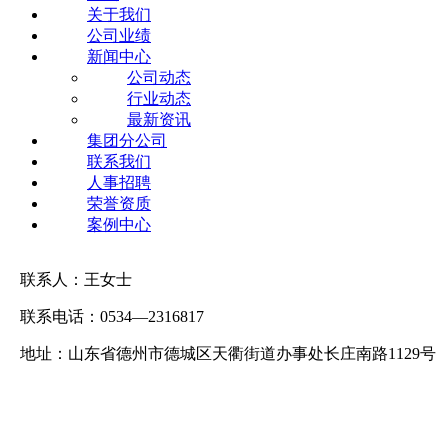
关于我们
公司业绩
新闻中心
公司动态
行业动态
最新资讯
集团分公司
联系我们
人事招聘
荣誉资质
案例中心
联系人：王女士
联系电话：0534—2316817
地址：山东省德州市德城区天衢街道办事处长庄南路1129号