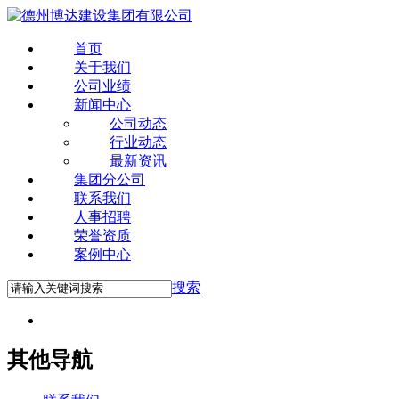
首页
关于我们
公司业绩
新闻中心
公司动态
行业动态
最新资讯
集团分公司
联系我们
人事招聘
荣誉资质
案例中心
搜索
其他导航