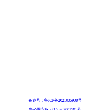
备案号：鲁ICP备2021035938号
鲁公网安备 37140202001591号