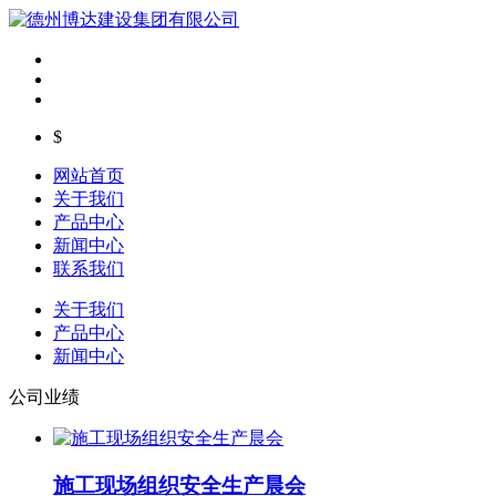
$
网站首页
关于我们
产品中心
新闻中心
联系我们
关于我们
产品中心
新闻中心
公司业绩
施工现场组织安全生产晨会