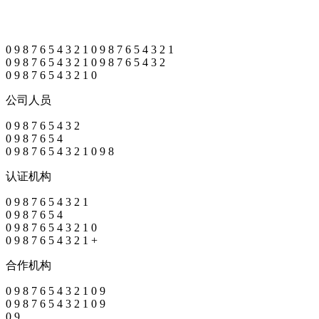
0
9
8
7
6
5
4
3
2
1
0
9
8
7
6
5
4
3
2
1
0
9
8
7
6
5
4
3
2
1
0
9
8
7
6
5
4
3
2
0
9
8
7
6
5
4
3
2
1
0
公司人员
0
9
8
7
6
5
4
3
2
0
9
8
7
6
5
4
0
9
8
7
6
5
4
3
2
1
0
9
8
认证机构
0
9
8
7
6
5
4
3
2
1
0
9
8
7
6
5
4
0
9
8
7
6
5
4
3
2
1
0
0
9
8
7
6
5
4
3
2
1
+
合作机构
0
9
8
7
6
5
4
3
2
1
0
9
0
9
8
7
6
5
4
3
2
1
0
9
0
9