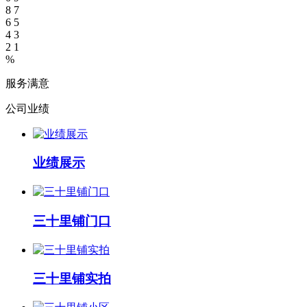
8
7
6
5
4
3
2
1
%
服务满意
公司业绩
业绩展示
三十里铺门口
三十里铺实拍