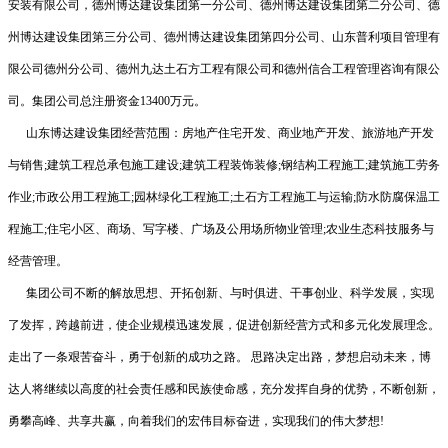
安装有限公司，德州博达建设集团第一分公司、德州博达建设集团第二分公司、德
州博达建设集团第三分公司、德州博达建设集团第四分公司、山东普利项目管理有
限公司德州分公司、德州九达土石方工程有限公司和德州信合工程管理咨询有限公
司。集团公司总注册资金13400万元。
山东博达建设集团经营范围：房地产住宅开发、商业地产开发、旅游地产开发
与销售;建筑工程总承包施工建设;建筑工程装饰装修;钢结构工程施工;建筑施工劳务
作业;市政公用工程施工;园林绿化工程施工;土石方工程施工与运输;防水防腐保温工
程施工;住宅小区、商场、写字楼、广场及公用场所物业管理;农业生态科技服务与
经营管理。
集团公司不断的解放思想、开拓创新、与时俱进、干事创业、科学发展，实现
了发挥，跨越前进，使企业规模迅速发展，促进创新经营方式和多元化发展理念。
走出了一条艰苦奋斗，勇于创新的成功之路。 思路决定出路，梦想启动未来，博
达人将继续以高度的社会责任感和民族使命感，充分发挥自身的优势，不断创新，
勇攀高峰、共享共赢，向着我们的宏伟目标奋进，实现我们的伟大梦想!