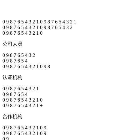
0
9
8
7
6
5
4
3
2
1
0
9
8
7
6
5
4
3
2
1
0
9
8
7
6
5
4
3
2
1
0
9
8
7
6
5
4
3
2
0
9
8
7
6
5
4
3
2
1
0
公司人员
0
9
8
7
6
5
4
3
2
0
9
8
7
6
5
4
0
9
8
7
6
5
4
3
2
1
0
9
8
认证机构
0
9
8
7
6
5
4
3
2
1
0
9
8
7
6
5
4
0
9
8
7
6
5
4
3
2
1
0
0
9
8
7
6
5
4
3
2
1
+
合作机构
0
9
8
7
6
5
4
3
2
1
0
9
0
9
8
7
6
5
4
3
2
1
0
9
0
9