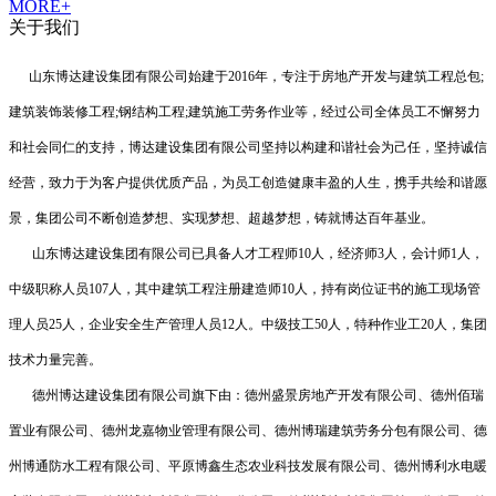
MORE+
关于我们
山东博达建设集团有限公司始建于2016年，专注于房地产开发与建筑工程总包;
建筑装饰装修工程;钢结构工程;建筑施工劳务作业等，经过公司全体员工不懈努力
和社会同仁的支持，博达建设集团有限公司坚持以构建和谐社会为己任，坚持诚信
经营，致力于为客户提供优质产品，为员工创造健康丰盈的人生，携手共绘和谐愿
景，集团公司不断创造梦想、实现梦想、超越梦想，铸就博达百年基业。
山东博达建设集团有限公司已具备人才工程师10人，经济师3人，会计师1人，
中级职称人员107人，其中建筑工程注册建造师10人，持有岗位证书的施工现场管
理人员25人，企业安全生产管理人员12人。中级技工50人，特种作业工20人，集团
技术力量完善。
德州博达建设集团有限公司旗下由：德州盛景房地产开发有限公司、德州佰瑞
置业有限公司、德州龙嘉物业管理有限公司、德州博瑞建筑劳务分包有限公司、德
州博通防水工程有限公司、平原博鑫生态农业科技发展有限公司、德州博利水电暖