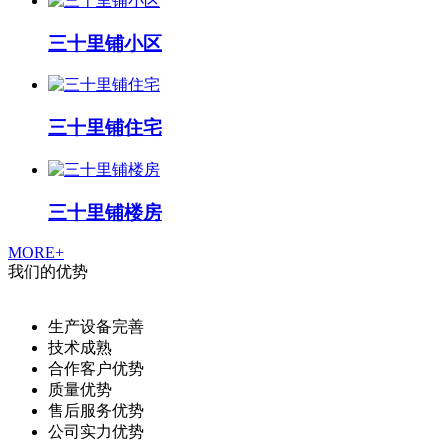
三十里铺小区
三十里铺住宅
三十里铺楼房
MORE+
我们的优势
生产设备完善
技术成熟
合作客户优势
质量优势
售后服务优势
公司实力优势