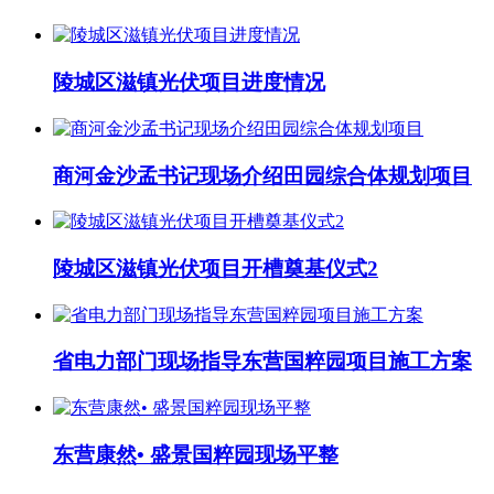
陵城区滋镇光伏项目进度情况
商河金沙孟书记现场介绍田园综合体规划项目
陵城区滋镇光伏项目开槽奠基仪式2
省电力部门现场指导东营国粹园项目施工方案
东营康然• 盛景国粹园现场平整